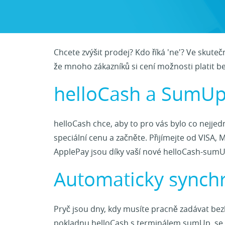
Chcete zvýšit prodej? Kdo říká 'ne'? Ve skute
že mnoho zákazníků si cení možnosti platit be
helloCash a SumUp
helloCash chce, aby to pro vás bylo co nejj
speciální cenu a začněte. Přijímejte od VISA,
ApplePay jsou díky vaší nové helloCash-su
Automaticky synchr
Pryč jsou dny, kdy musíte pracně zadávat bez
pokladnu helloCash s terminálem sumUp, se