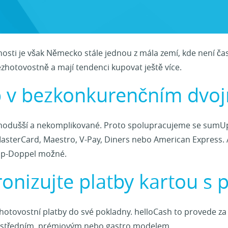
čnosti je však Německo stále jednou z mála zemí, kde není ča
zhotovostně a mají tendenci kupovat ještě více.
 v bezkonkurenčním dvo
ednodušší a nekomplikované. Proto spolupracujeme se sumUp
 MasterCard, Maestro, V-Pay, Diners nebo American Express. 
mUp-Doppel možné.
onizujte platby kartou s
hotovostní platby do své pokladny. helloCash to provede za
 středním, prémiovým nebo gastro modelem.