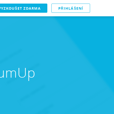
VYZKOUŠET ZDARMA
PŘIHLÁŠENÍ
 SumUp