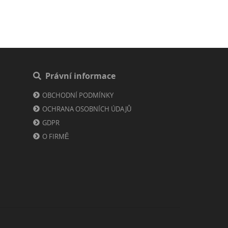
Právní informace
OBCHODNÍ PODMÍNKY
OCHRANA OSOBNÍCH ÚDAJŮ
GDPR
O FIRMĚ