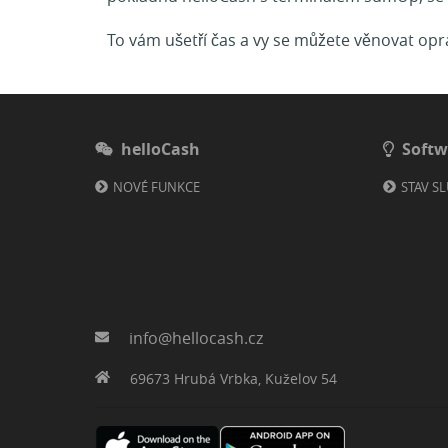
To vám ušetří čas a vy se můžete věnovat op
helloCash
Softw
NOVÉ FUNKCE
STAV S
info@hellocash.cz
69673 Hrubá Vrbka, Kuželov 54