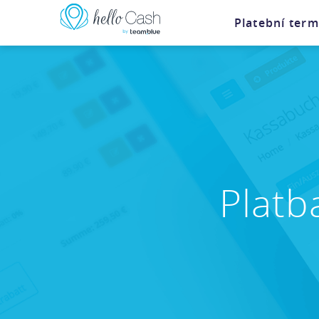
Platební term
Platb