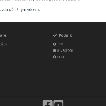
ravdu důležitým věcem.
are
Podnik
LUŽBY
TÝM
INVESTOŘI
BLOG