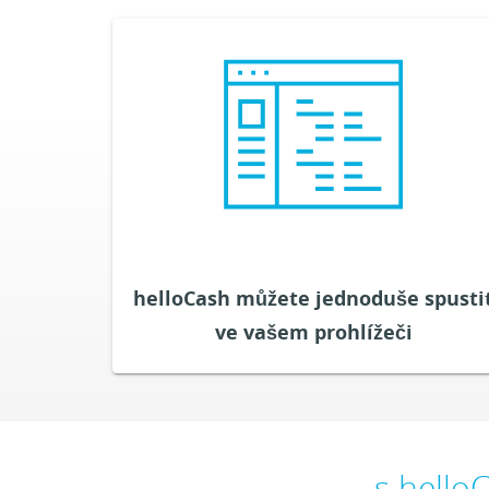
Řešení POS od helloCash je řízeno prohlížeč
a kompatibilní s aktuálním hardwarem. Instala
není nutná, protože vaše data jsou uložena
cloudu. Při pravidelných aktualizacích je v
systém POS vždy aktuáln
VYZKOUŠET ZDARMA
helloCash můžete jednoduše spusti
ve vašem prohlížeči
s helloC