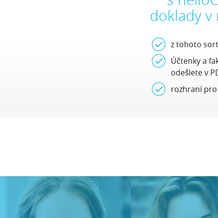
doklady v
z tohoto sor
Účtenky a fa
odešlete v P
rozhraní pro