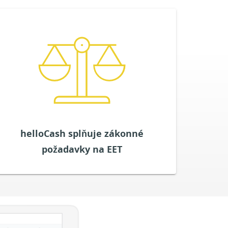
Už se nemusíte starat o požadavky GoBD. Váš
POS systém splňuje všechny zákonné
požadavky. Pokud vláda stanoví přísnější
požadavky, rozšíříme a zdokonalíme váš
systém a budeme vás informovat o změnách v
čase, kdy vstoupí v platnost.
VYZKOUŠET ZDARMA
helloCash splňuje zákonné
požadavky na EET