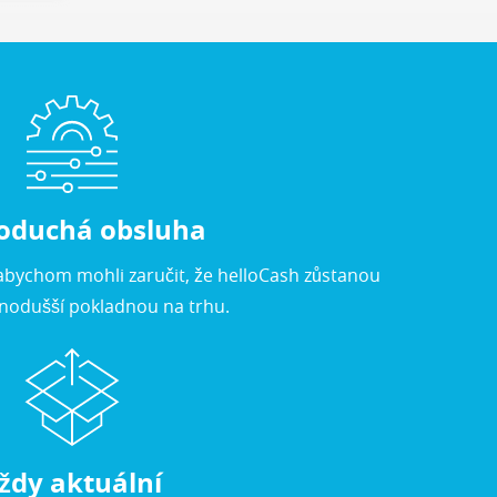
oduchá obsluha
 abychom mohli zaručit, že helloCash zůstanou
dnodušší pokladnou na trhu.
ždy aktuální