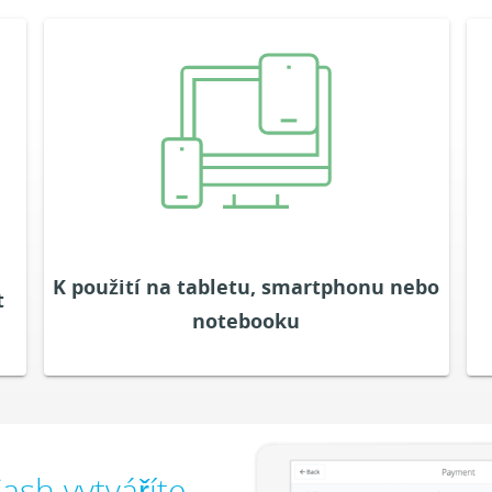
S jakýmkoliv chytrým telefonem, tabletem nebo
em
počítačem máte přístup k elektronické pokladně.
ce
Informace jsou poskytovány v reálném čase.
 v
Takže máte vždy přehled o tom, co se děje v
áš
Vašem obchodě a jste informováni o všech
í.
obchodních procesech. Mobilní zařízení Vás
snadno propojí s Vašimi zákazníky.
K použití na tabletu, smartphonu nebo
VYZKOUŠET ZDARMA
t
notebooku
ash vytváříte