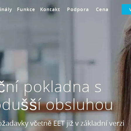
inály
Funkce
Kontakt
Podpora
Cena
ční pokladna s
odušší obsluhou
žadavky včetně EET již v základní verzi