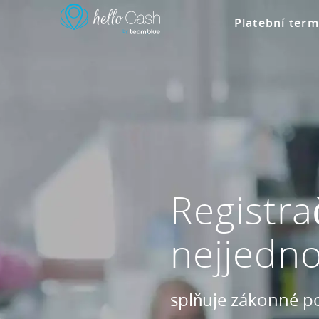
Platební term
Registra
nejjedn
splňuje zákonné po