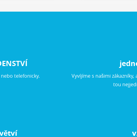
DENSTVÍ
jedn
nebo telefonicky.
Vyvíjíme s našimi zákazníky,
tou nejje
větví
v