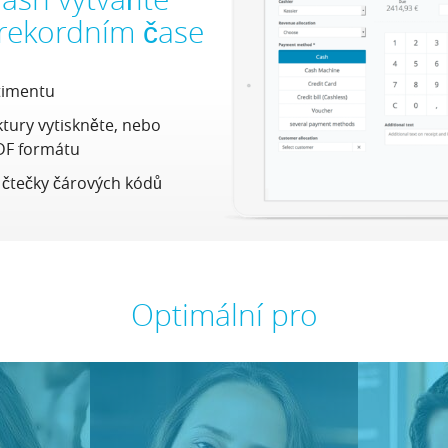
 rekordním čase
timentu
ktury vytiskněte, nebo
DF formátu
 čtečky čárových kódů
Optimální pro